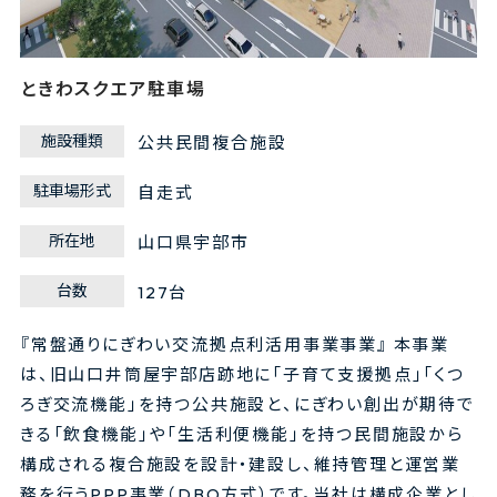
ときわスクエア駐車場
施設種類
公共民間複合施設
駐車場形式
自走式
所在地
山口県宇部市
台数
127台
『常盤通りにぎわい交流拠点利活用事業事業』 本事業
は、旧山口井筒屋宇部店跡地に「子育て支援拠点」「くつ
ろぎ交流機能」を持つ公共施設と、にぎわい創出が期待で
きる「飲食機能」や「生活利便機能」を持つ民間施設から
構成される複合施設を設計・建設し、維持管理と運営業
務を行うPPP事業（DBO方式）です。当社は構成企業とし