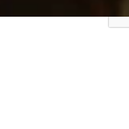
Strength
トラストパークの強み
トラストパークは30年以上の
歴史と
実績を持つ、
駐車場運営専門の会社
です。
北海道から鹿児島まで全国で豊富な時間貸し駐車場の実績
を有しています。駐車場の企画・施工・運営・管理まで一貫し