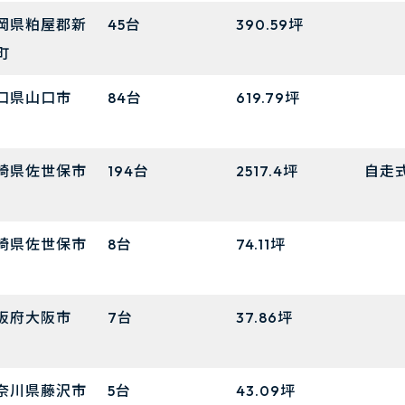
岡県粕屋郡新
45台
390.59坪
町
口県山口市
84台
619.79坪
崎県佐世保市
194台
2517.4坪
自走
崎県佐世保市
8台
74.11坪
阪府大阪市
7台
37.86坪
奈川県藤沢市
5台
43.09坪