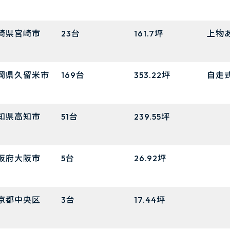
崎県宮崎市
23台
161.7坪
上物
岡県久留米市
169台
353.22坪
自走
知県高知市
51台
239.55坪
阪府大阪市
5台
26.92坪
京都中央区
3台
17.44坪