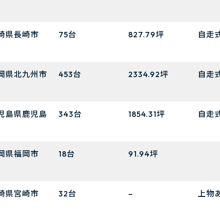
崎県長崎市
75台
827.79坪
自走
岡県北九州市
453台
2334.92坪
自走
児島県鹿児島
343台
1854.31坪
自走
岡県福岡市
18台
91.94坪
崎県宮崎市
32台
–
上物